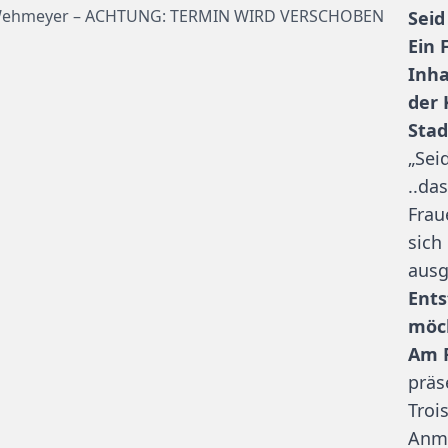
Seid
Ein 
Inha
der 
Stad
„Sei
..da
Frau
sich
ausg
Ents
möc
Am F
präs
Troi
Anme