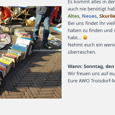
Es kommt alles in de
auch nie benötigt ha
Altes
,
Neues
,
Skuril
Bei uns findet ihr vie
haben zu finden und v
habt…
Nehmt euch ein wenig
überraschen.
Wann: Sonntag, den 
Wir freuen uns auf e
Eure AWO Troisdorf-M