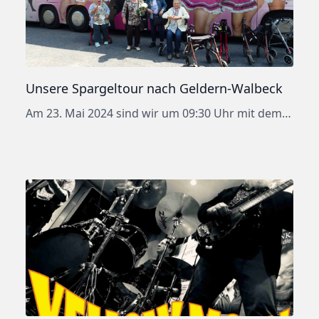
Unsere Spargeltour nach Geldern-Walbeck
Am 23. Mai 2024 sind wir um 09:30 Uhr mit dem Bus zu unserer Spargeltour nach Geldern-Walbeck aufgebrochen. Pünktlich zum Mittagessen erreichten wir unser Spargel-Restaurant Zum Mühlenhof in Walbeck. Alles war bereits für unsere Ankunft vorbereitet, und wir konnten uns bei einem leckeren Spargelessen von der kurzweiligen Bustour entspannen. Der ausgesprochen leckere Spargel wurde immer […]