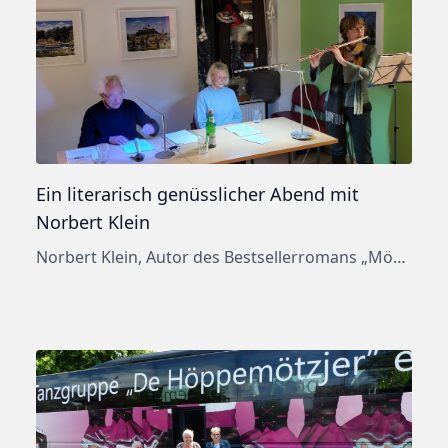
Ein literarisch genüsslicher Abend mit
Norbert Klein
Norbert Klein, Autor des Bestsellerromans „Mörder, Stadtrat und FC“ hat einige kleine Kurzgeschichten aus seinem neuen Buch vorgetragen und – garniert mit persönlichen Eindrücken – kurzweilig vorgetragen. Und das hat der Autor bereits vorab zu diesem Event mitgeteilt: „Das Buch erscheint erst im Frühjahr, aber dann ist Weihnachten vorbei. Zudem will ich der AWO – […]