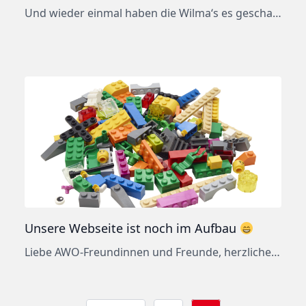
Und wieder einmal haben die Wilma‘s es geschafft… Am 31.10.2025 haben die drei Bandmitglieder – Arno Markgraf, Gitarre & Gesang, Ralf Wilhelms, Cajon und Percussion und René Wilhelms, Bass Gitarre und Gesang – aus unserer AWO eine kleine, aber sehr feine Pop-Arena gemacht. Für 2 Stunden hat der musikalische Mix – Folk-Pop aus eigenen Herstellung […]
Unsere Webseite ist noch im Aufbau
Liebe AWO-Freundinnen und Freunde, herzlichen Dank für Ihren Besuch auf unserer neuen Website. Noch sind unsere „Umbauarbeiten“ leider nicht komplett abgeschlossen. Wir benötigen noch ein wenig Zeit, um Ihnen alle aktuellen und zukünftigen Aktivitäten im neuen Outfit präsentieren zu können. Aber bald ist es endlich soweit und wir sind – wie gewohnt – wieder […]