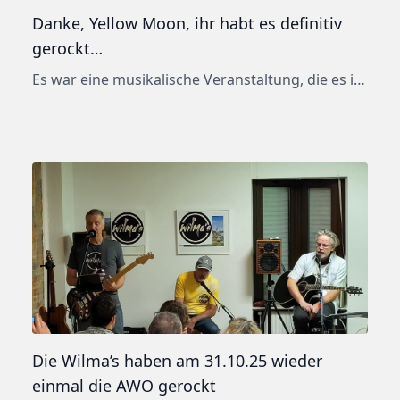
Danke, Yellow Moon, ihr habt es definitiv
gerockt…
Es war eine musikalische Veranstaltung, die es in sich hatte. Die Band hat nicht nur die AWO Troisdorf-Mitte gerockt, sondern auch das Gefühl der 60er-/ 70er-Jahre auf wunderbare Art und Weise vermittelt. Ein wahrer Schatz, unvergessener Musik, ist an diesem Abend wieder lebendig geworden. Wir haben uns gemeinsam in eine Zeit begeben, die musikalisch faszinierend […]
Die Wilma’s haben am 31.10.25 wieder
einmal die AWO gerockt